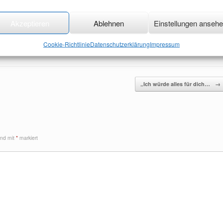
Akzeptieren
Ablehnen
Einstellungen anseh
eferbar! Das E-Book folgt in Kürze.
Romance
,
Neuerscheinung
,
Roman
.
Cookie-Richtlinie
Datenschutzerklärung
Impressum
„Ich würde alles für dich…
→
sind mit
*
markiert