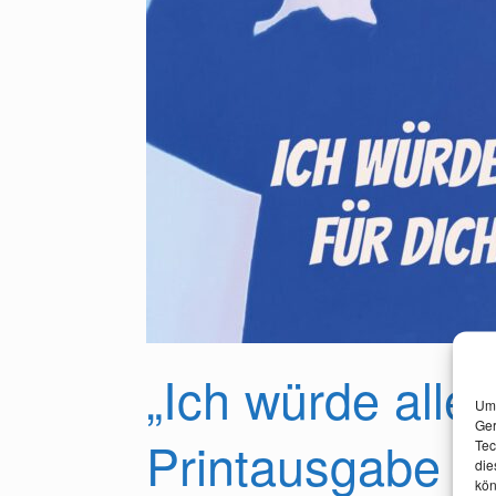
„Ich würde alles
Um 
Ger
Printausgabe ab 
Tec
die
kön