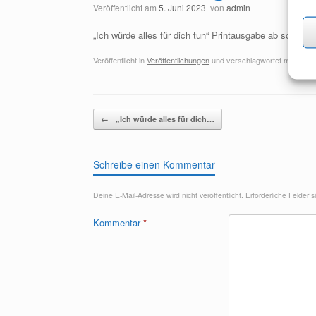
Veröffentlicht am
5. Juni 2023
von
admin
„Ich würde alles für dich tun“ Printausgabe ab sofort li
Veröffentlicht in
Veröffentlichungen
und verschlagwortet mit
Gay 
Beitragsnavigation
←
„Ich würde alles für dich…
Schreibe einen Kommentar
Deine E-Mail-Adresse wird nicht veröffentlicht.
Erforderliche Felder 
Kommentar
*