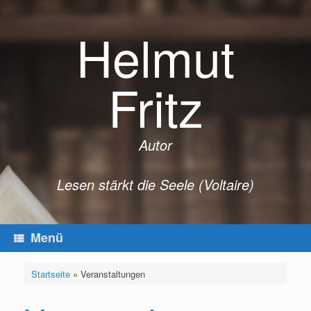
Zum
Inhalt
Helmut
springen
Fritz
Autor
Lesen stärkt die Seele (Voltaire)
Menü
Startseite
»
Veranstaltungen