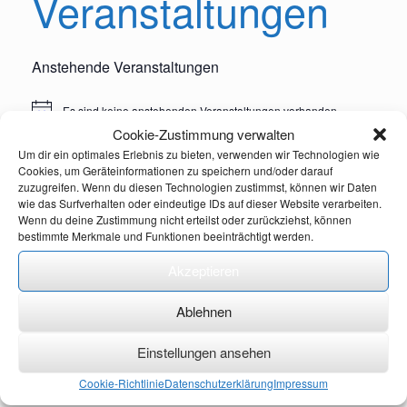
Veranstaltungen
Anstehende Veranstaltungen
Es sind keine anstehenden Veranstaltungen vorhanden.
H
i
Cookie-Zustimmung verwalten
n
Um dir ein optimales Erlebnis zu bieten, verwenden wir Technologien wie
w
Cookies, um Geräteinformationen zu speichern und/oder darauf
e
zuzugreifen. Wenn du diesen Technologien zustimmst, können wir Daten
i
Suchen
wie das Surfverhalten oder eindeutige IDs auf dieser Website verarbeiten.
s
Suchen
Wenn du deine Zustimmung nicht erteilst oder zurückziehst, können
bestimmte Merkmale und Funktionen beeinträchtigt werden.
Akzeptieren
Recent Posts
„Die Erzählungen von Nemeton: Belenas“ jetzt als E-Book
Ablehnen
Die Erzählungen von Nemeton: Belenas
„Der Sturm“ ab sofort im Handel!
Einstellungen ansehen
Erste Rezension für „Leon Milan und Jesus“ auf Amazon
Cookie-Richtlinie
Datenschutzerklärung
Impressum
„Ich würde alles für dich tun“ jetzt auch als eBook