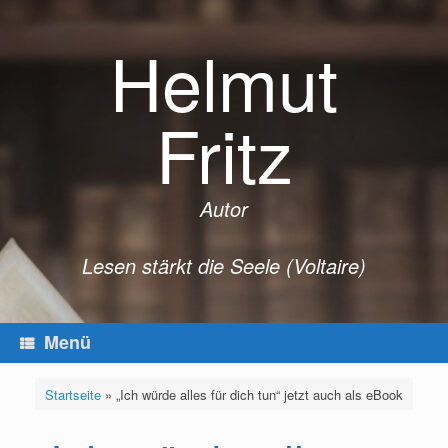
Zum
Inhalt
Helmut
springen
Fritz
Autor
Lesen stärkt die Seele (Voltaire)
Menü
Startseite
»
„Ich würde alles für dich tun“ jetzt auch als eBook