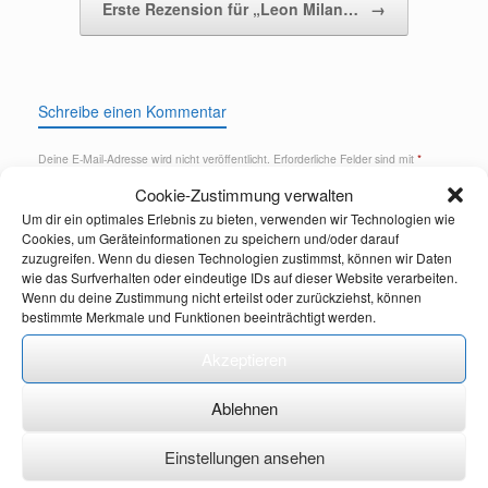
Erste Rezension für „Leon Milan…
→
Schreibe einen Kommentar
Deine E-Mail-Adresse wird nicht veröffentlicht.
Erforderliche Felder sind mit
*
markiert
Cookie-Zustimmung verwalten
Kommentar
*
Um dir ein optimales Erlebnis zu bieten, verwenden wir Technologien wie
Cookies, um Geräteinformationen zu speichern und/oder darauf
zuzugreifen. Wenn du diesen Technologien zustimmst, können wir Daten
wie das Surfverhalten oder eindeutige IDs auf dieser Website verarbeiten.
Wenn du deine Zustimmung nicht erteilst oder zurückziehst, können
bestimmte Merkmale und Funktionen beeinträchtigt werden.
Akzeptieren
Ablehnen
Name
*
Einstellungen ansehen